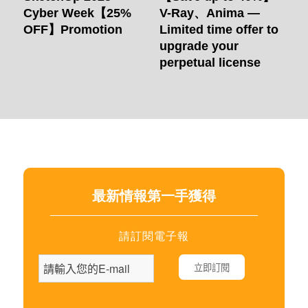
Cyber Week【25%
V-Ray、Anima —
OFF】Promotion
Limited time offer to
upgrade your
perpetual license
最新情報第一手獲得
請訂閱電子報