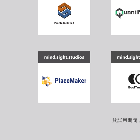
程式
程式】
即時計算
最佳參數化建模工
積、長度
具
成
【SketchUp外掛
【Sketc
程式】
程式
匯入地圖快速建立
專業的布
3D場景模型
具
於試用期間