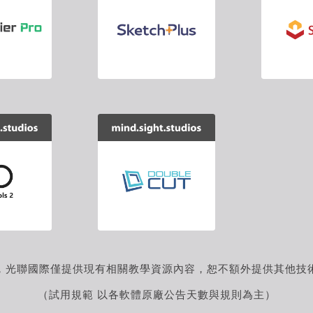
】
程式】
面積、體
強化的選取、移動
無痛匯
、重量與
與複製工具
本
【SketchUp外掛
hUp外掛
程式】
】
可在元件上快速建
林運算工
立門、窗開口的優
化工具
，光聯國際僅提供現有相關教學資源內容，恕不額外提供其他技
（試用規範 以各軟體原廠公告天數與規則為主）