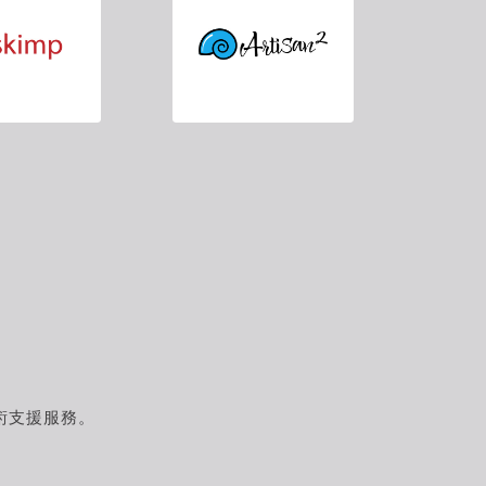
程式】
程式】
入高面數3D
高精度曲面雕塑工
格式
具
術支援服務。