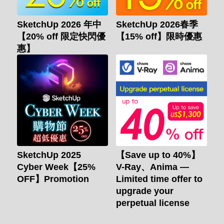
SketchUp 2026 年中
SketchUp 2026春季
【20% off 限定快閃優
【15% off】限時優惠
惠】
SketchUp 2025
【Save up to 40%】
Cyber Week【25%
V-Ray、Anima —
OFF】Promotion
Limited time offer to
upgrade your
perpetual license