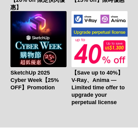
惠】
SketchUp 2025
【Save up to 40%】
Cyber Week【25%
V-Ray、Anima —
OFF】Promotion
Limited time offer to
upgrade your
perpetual license