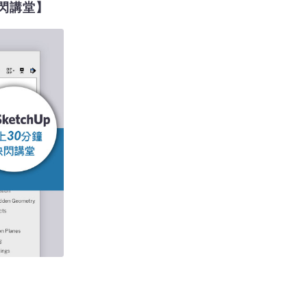
快閃講堂】