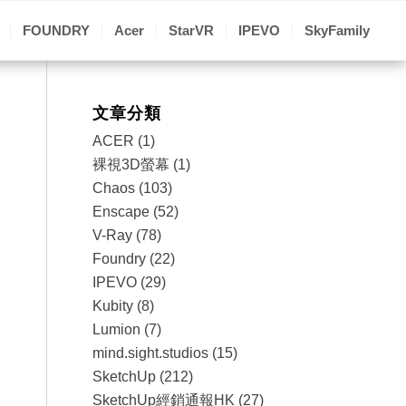
FOUNDRY
Acer
StarVR
IPEVO
SkyFamily
文章分類
ACER
(1)
裸視3D螢幕
(1)
Chaos
(103)
Enscape
(52)
V-Ray
(78)
Foundry
(22)
IPEVO
(29)
Kubity
(8)
Lumion
(7)
mind.sight.studios
(15)
SketchUp
(212)
SketchUp經銷通報HK
(27)