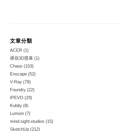
文章分類
ACER
(1)
裸視3D螢幕
(1)
Chaos
(103)
Enscape
(52)
V-Ray
(78)
Foundry
(22)
IPEVO
(29)
Kubity
(8)
Lumion
(7)
mind.sight.studios
(15)
SketchUp
(212)