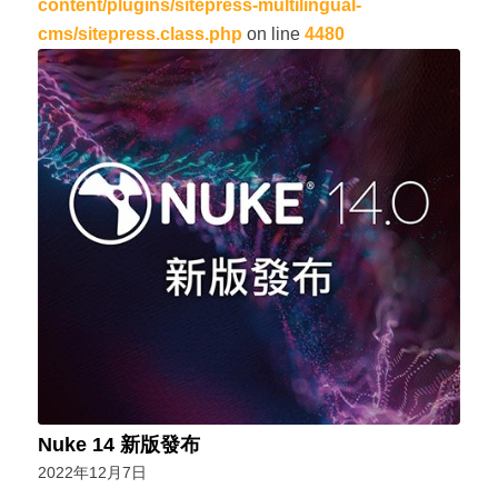
content/plugins/sitepress-multilingual-
cms/sitepress.class.php
on line
4480
Nuke 14 新版發布
2022年12月7日