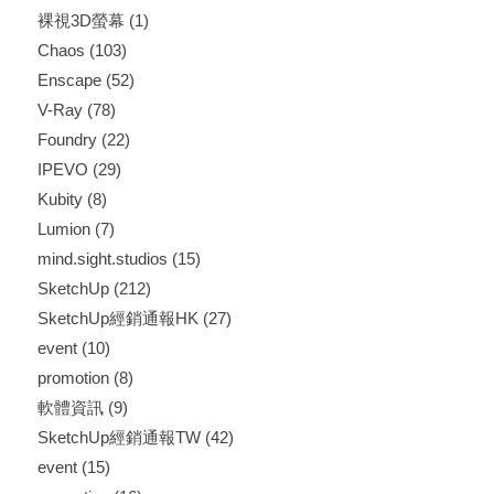
裸視3D螢幕
(1)
Chaos
(103)
Enscape
(52)
V-Ray
(78)
Foundry
(22)
IPEVO
(29)
Kubity
(8)
Lumion
(7)
mind.sight.studios
(15)
SketchUp
(212)
SketchUp經銷通報HK
(27)
event
(10)
promotion
(8)
軟體資訊
(9)
SketchUp經銷通報TW
(42)
event
(15)