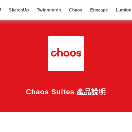
聯
SketchUp
Twinmotion
Chaos
Enscape
Lumion
Chaos Suites 產品說明