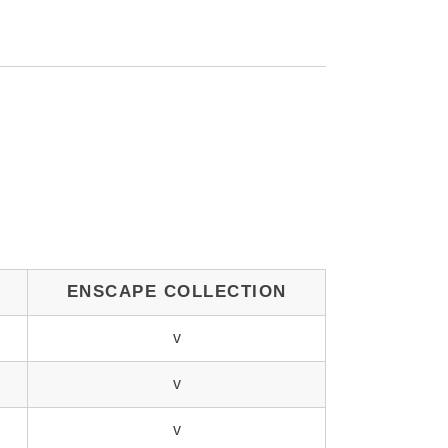
ENSCAPE COLLECTION
v
v
v