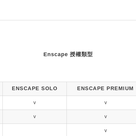
Enscape 授權類型
ENSCAPE SOLO
ENSCAPE PREMIUM
v
v
v
v
v