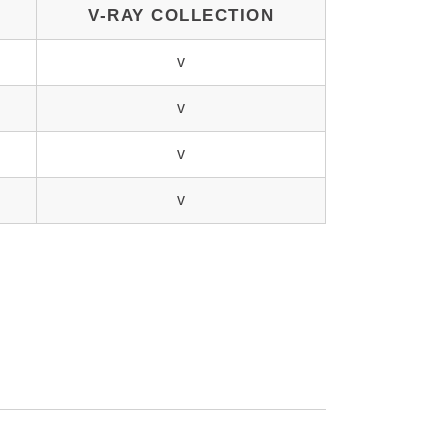
V-RAY COLLECTION
v
v
v
v