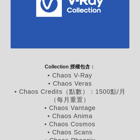
佳組合解決方案
Collection 授權包含：
• Chaos V-Ray
• Chaos Veras
• Chaos Credits（點數）：1500點/月
（每月重置）
• Chaos Vantage
• Chaos Anima
• Chaos Cosmos
• Chaos Scans