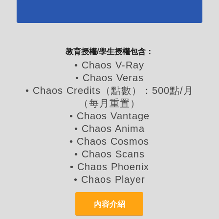
教育授權/學生授權包含：
• Chaos V-Ray
• Chaos Veras
• Chaos Credits（點數）：500點/月
（每月重置）
• Chaos Vantage
• Chaos Anima
• Chaos Cosmos
• Chaos Scans
• Chaos Phoenix
• Chaos Player
內容介紹